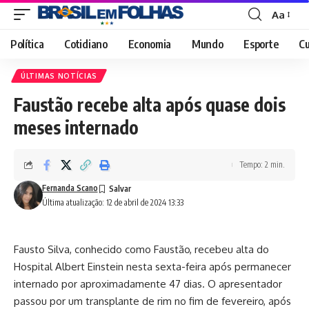
Aa
Font
Resizer
Política
Cotidiano
Economia
Mundo
Esporte
Cu
ÚLTIMAS NOTÍCIAS
Faustão recebe alta após quase dois
meses internado
Tempo: 2 min.
Fernanda Scano
Última atualização: 12 de abril de 2024 13:33
Fausto Silva, conhecido como Faustão, recebeu alta do
Hospital Albert Einstein nesta sexta-feira após permanecer
internado por aproximadamente 47 dias. O apresentador
passou por um transplante de rim no fim de fevereiro, após