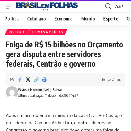
Aa
Font
Resizer
Política
Cotidiano
Economia
Mundo
Esporte
Cu
POLÍTICA
ÚLTIMAS NOTÍCIAS
Folga de R$ 15 bilhões no Orçamento
gera disputa entre servidores
federais, Centrão e governo
Tempo: 2 min.
Patricia Nascimento
Última atualização: 11 de abril de 2024 14:27
Após um acordo entre o ministro da Casa Civil, Rui Costa, o
presidente da Câmara, Arthur Lira, e outros líderes no
Congresso, o governo brasileiro deve obter uma folga de