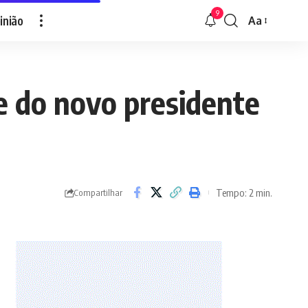
9
inião
Aa
Font
Resizer
e do novo presidente
Tempo: 2 min.
Compartilhar