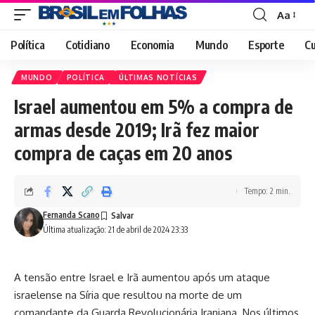
Aa
Font
Resizer
Política
Cotidiano
Economia
Mundo
Esporte
Cu
MUNDO
POLÍTICA
ÚLTIMAS NOTÍCIAS
Israel aumentou em 5% a compra de
armas desde 2019; Irã fez maior
compra de caças em 20 anos
Tempo: 2 min.
Fernanda Scano
Última atualização: 21 de abril de 2024 23:33
A tensão entre Israel e Irã aumentou após um ataque
israelense na Síria que resultou na morte de um
comandante da Guarda Revolucionária Iraniana. Nos últimos