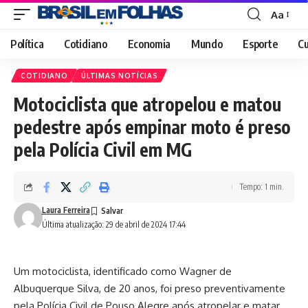
Aa
Font
Resizer
Política
Cotidiano
Economia
Mundo
Esporte
Cu
COTIDIANO
ÚLTIMAS NOTÍCIAS
Motociclista que atropelou e matou
pedestre após empinar moto é preso
pela Polícia Civil em MG
Tempo: 1 min.
Laura Ferreira
Última atualização: 29 de abril de 2024 17:44
Um motociclista, identificado como Wagner de
Albuquerque Silva, de 20 anos, foi preso preventivamente
pela Polícia Civil de Pouso Alegre após atropelar e matar