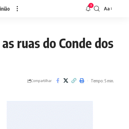
9
inião
Aa
Font
Resizer
 as ruas do Conde dos
Tempo: 5 min.
Compartilhar