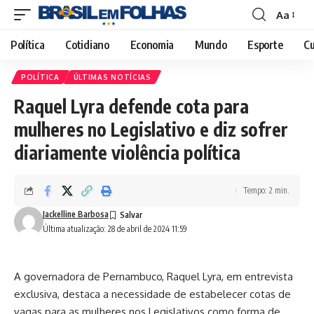
Aa
Font
Resizer
Política
Cotidiano
Economia
Mundo
Esporte
Cu
POLÍTICA
ÚLTIMAS NOTÍCIAS
Raquel Lyra defende cota para
mulheres no Legislativo e diz sofrer
diariamente violência política
Tempo: 2 min.
Jackelline Barbosa
Última atualização: 28 de abril de 2024 11:59
A governadora de Pernambuco, Raquel Lyra, em entrevista
exclusiva, destaca a necessidade de estabelecer cotas de
vagas para as mulheres nos Legislativos como forma de