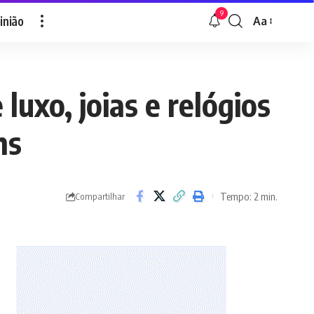
9
inião
Aa
Font
Resizer
uxo, joias e relógios
hs
Tempo: 2 min.
Compartilhar