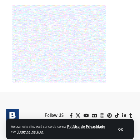
Follow US
Ao usar este site, você concorda com a
Política de Privacidade
OK
e os
Termos de Uso
.
© 2024 BRASIL EM FOLHAS S/A