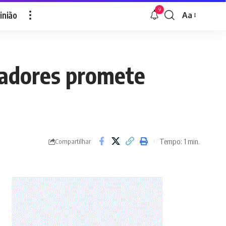
9
inião
Aa
Font
Resizer
tadores promete
Tempo: 1 min.
Compartilhar