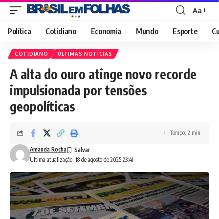
Aa
Font
Resizer
Política
Cotidiano
Economia
Mundo
Esporte
Cu
COTIDIANO
ÚLTIMAS NOTÍCIAS
A alta do ouro atinge novo recorde
impulsionada por tensões
geopolíticas
Tempo: 2 min.
Amanda Rocha
Última atualização: 18 de agosto de 2025 23:41