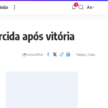
9
inião
Aa
Font
Resizer
cida após vitória
Tempo: 2 min.
Compartilhar