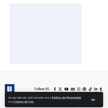
Follow US
Ao usar este site, você concorda com a
Política de Privacidade
OK
e os
Termos de Uso
.
© 2024 BRASIL EM FOLHAS S/A