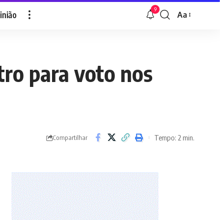
9
inião
Aa
Font
Resizer
tro para voto nos
Tempo: 2 min.
Compartilhar