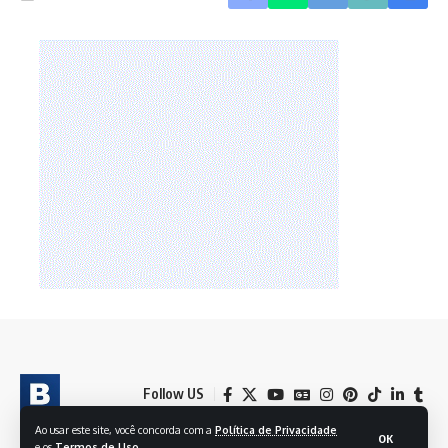
Follow US
Ao usar este site, você concorda com a
Política de Privacidade
OK
e os
Termos de Uso
.