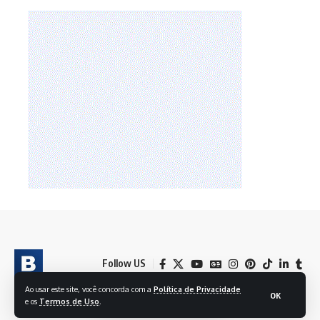
Follow US
Ao usar este site, você concorda com a
Política de Privacidade
OK
e os
Termos de Uso
.
© 2024 BRASIL EM FOLHAS S/A