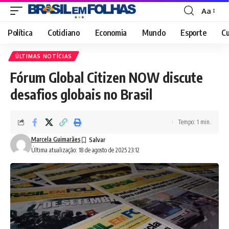
Aa
Font
Resizer
Política
Cotidiano
Economia
Mundo
Esporte
Cu
ÚLTIMAS NOTÍCIAS
Fórum Global Citizen NOW discute
desafios globais no Brasil
Tempo: 1 min.
Marcela Guimarães
Última atualização: 18 de agosto de 2025 23:12