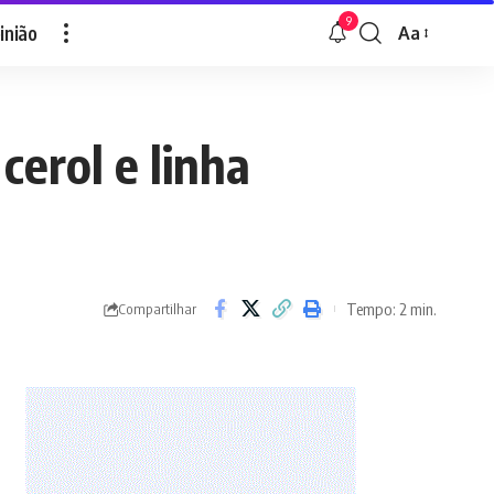
9
inião
Aa
Font
Resizer
cerol e linha
Tempo: 2 min.
Compartilhar