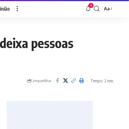
9
inião
Aa
Font
Resizer
deixa pessoas
Tempo: 2 min.
Compartilhar