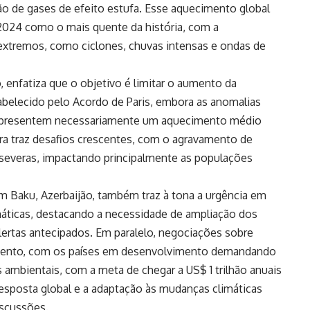
o de gases de efeito estufa. Esse aquecimento global
 2024 como o mais quente da história, com a
extremos, como ciclones, chuvas intensas e ondas de
, enfatiza que o objetivo é limitar o aumento da
abelecido pelo Acordo de Paris, embora as anomalias
 representem necessariamente um aquecimento médio
a traz desafios crescentes, com o agravamento de
s severas, impactando principalmente as populações
m Baku, Azerbaijão, também traz à tona a urgência em
áticas, destacando a necessidade de ampliação dos
lertas antecipados. Em paralelo, negociações sobre
mento, com os países em desenvolvimento demandando
s ambientais, com a meta de chegar a US$ 1 trilhão anuais
esposta global e a adaptação às mudanças climáticas
iscussões.