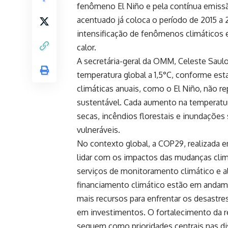
fenômeno El Niño e pela contínua emissã
acentuado já coloca o período de 2015 a
intensificação de fenômenos climáticos 
calor.
A secretária-geral da OMM, Celeste Saulo
temperatura global a 1,5°C, conforme est
climáticas anuais, como o El Niño, não
sustentável. Cada aumento na temperatur
secas, incêndios florestais e inundaçõe
vulneráveis.
No contexto global, a COP29, realizada e
lidar com os impactos das mudanças clim
serviços de monitoramento climático e a
financiamento climático estão em anda
mais recursos para enfrentar os desastre
em investimentos. O fortalecimento da r
seguem como prioridades centrais nas d