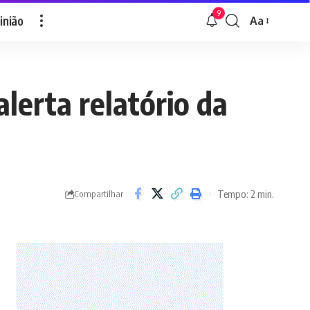
9
inião
Aa
Font
Resizer
lerta relatório da
Tempo: 2 min.
Compartilhar