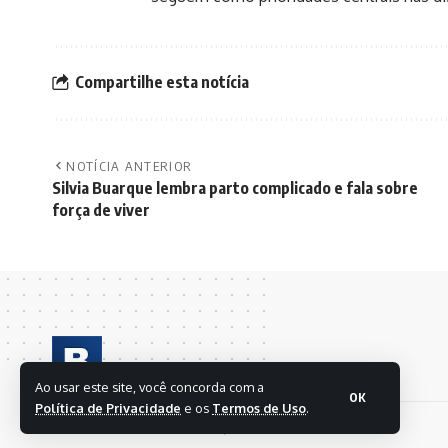
Compartilhe esta notícia
NOTÍCIA ANTERIOR
Silvia Buarque lembra parto complicado e fala sobre
força de viver
Ao usar este site, você concorda com a
OK
Política de Privacidade
e os
Termos de Uso
.
© 2024 BRASIL EM FOLHAS S/A