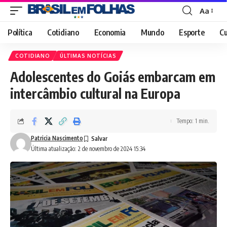
Aa
Font
Resizer
Política
Cotidiano
Economia
Mundo
Esporte
Cu
COTIDIANO
ÚLTIMAS NOTÍCIAS
Adolescentes do Goiás embarcam em
intercâmbio cultural na Europa
Tempo: 1 min.
Patricia Nascimento
Última atualização: 2 de novembro de 2024 15:34