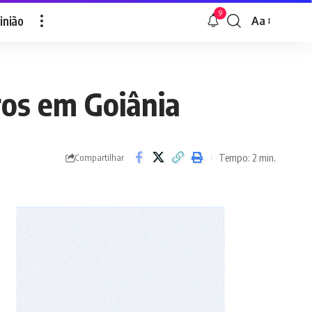
9
inião
Aa
Font
Resizer
ros em Goiânia
Tempo: 2 min.
Compartilhar