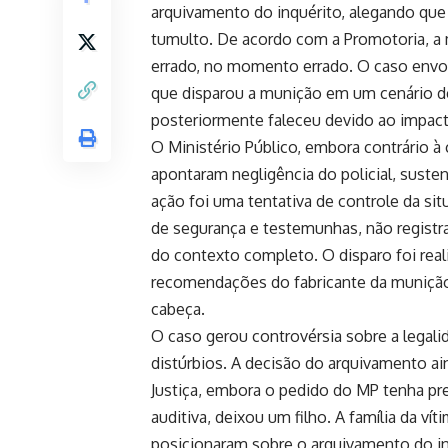
arquivamento do inquérito, alegando que 
tumulto. De acordo com a Promotoria, a m
errado, no momento errado. O caso envol
que disparou a munição em um cenário de
posteriormente faleceu devido ao impact
O Ministério Público, embora contrário à c
apontaram negligência do policial, suste
ação foi uma tentativa de controle da si
de segurança e testemunhas, não registra
do contexto completo. O disparo foi real
recomendações do fabricante da munição, 
cabeça.
O caso gerou controvérsia sobre a legal
distúrbios. A decisão do arquivamento ai
Justiça, embora o pedido do MP tenha pre
auditiva, deixou um filho. A família da v
posicionaram sobre o arquivamento do in