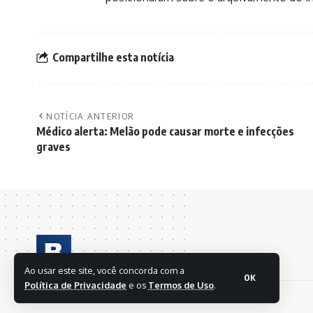
Compartilhe esta notícia
NOTÍCIA ANTERIOR
Médico alerta: Melão pode causar morte e infecções
graves
Ao usar este site, você concorda com a
OK
Política de Privacidade
e os
Termos de Uso
.
© 2024 BRASIL EM FOLHAS S/A