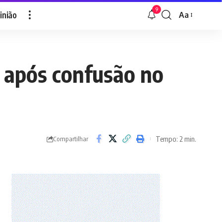
9
inião
Aa
Font
Resizer
 após confusão no
Tempo: 2 min.
Compartilhar