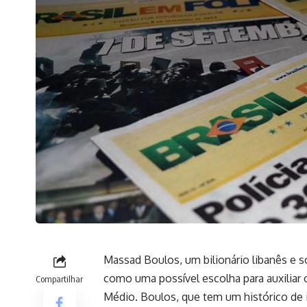
Massad Boulos, um bilionário libanês e s
como uma possível escolha para auxiliar
Compartilhar
Médio. Boulos, que tem um histórico de in