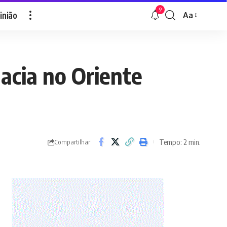
9
inião
Aa
Font
Resizer
macia no Oriente
Tempo: 2 min.
Compartilhar