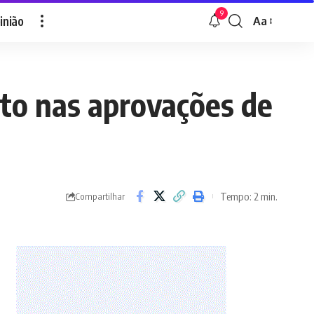
9
inião
Aa
Font
Resizer
to nas aprovações de
Tempo: 2 min.
Compartilhar