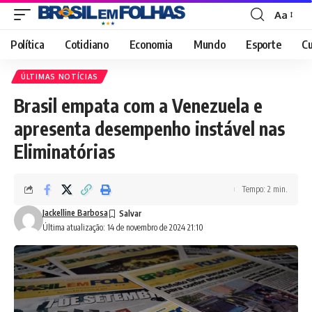
Aa
Font
Resizer
Política
Cotidiano
Economia
Mundo
Esporte
Cu
ÚLTIMAS NOTÍCIAS
Brasil empata com a Venezuela e
apresenta desempenho instável nas
Eliminatórias
Tempo: 2 min.
Jackelline Barbosa
Última atualização: 14 de novembro de 2024 21:10