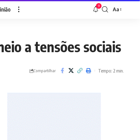
9
inião
Aa
Font
Resizer
meio a tensões sociais
Tempo: 2 min.
Compartilhar