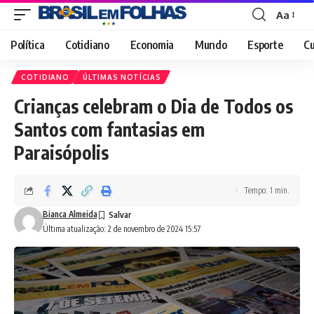
Aa
Font
Resizer
Política
Cotidiano
Economia
Mundo
Esporte
Cu
COTIDIANO
ÚLTIMAS NOTÍCIAS
Crianças celebram o Dia de Todos os
Santos com fantasias em
Paraisópolis
Tempo: 1 min.
Bianca Almeida
Última atualização: 2 de novembro de 2024 15:57