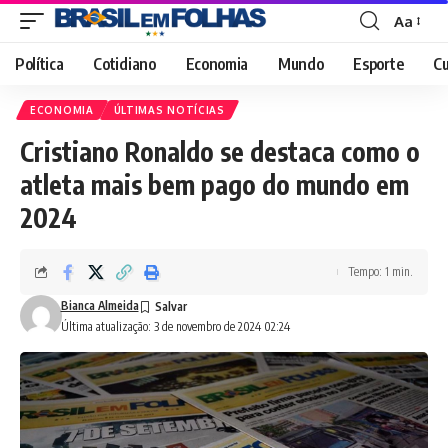
Aa
Font
Resizer
Política
Cotidiano
Economia
Mundo
Esporte
Cu
ECONOMIA
ÚLTIMAS NOTÍCIAS
Cristiano Ronaldo se destaca como o
atleta mais bem pago do mundo em
2024
Tempo: 1 min.
Bianca Almeida
Última atualização: 3 de novembro de 2024 02:24