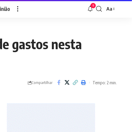
9
inião
Aa
Font
Resizer
de gastos nesta
Tempo: 2 min.
Compartilhar