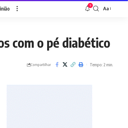
9
inião
Aa
Font
Resizer
os com o pé diabético
Tempo: 2 min.
Compartilhar