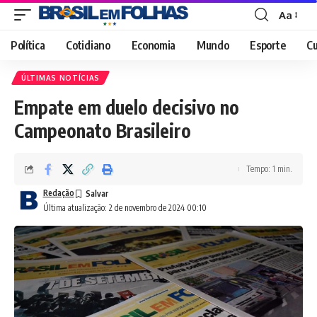
Aa
Font
Resizer
Política
Cotidiano
Economia
Mundo
Esporte
Cu
ÚLTIMAS NOTÍCIAS
Empate em duelo decisivo no
Campeonato Brasileiro
Tempo: 1 min.
Redação
Última atualização: 2 de novembro de 2024 00:10