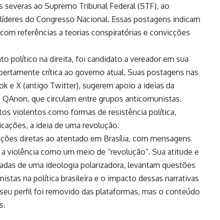
as severas ao Supremo Tribunal Federal (STF), ao
os líderes do Congresso Nacional. Essas postagens indicam
com referências a teorias conspiratórias e convicções
o político na direita, foi candidato a vereador em sua
ertamente crítica ao governo atual. Suas postagens nas
ok e X (antigo Twitter), sugerem apoio a ideias da
o QAnon, que circulam entre grupos anticomunistas.
tos violentos como formas de resistência política,
cações, a ideia de uma revolução.
ões diretas ao atentado em Brasília, com mensagens
r a violência como um meio de “revolução”. Sua atitude e
adas de uma ideologia polarizadora, levantam questões
stas na política brasileira e o impacto dessas narrativas
, seu perfil foi removido das plataformas, mas o conteúdo
s.