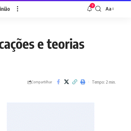
9
inião
Aa
Font
Resizer
cações e teorias
Tempo: 2 min.
Compartilhar