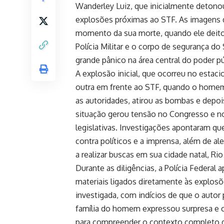
Wanderley Luiz, que inicialmente detono
explosões próximas ao STF. As imagens 
momento da sua morte, quando ele deito
Polícia Militar e o corpo de segurança 
grande pânico na área central do poder pú
A explosão inicial, que ocorreu no esta
outra em frente ao STF, quando o home
as autoridades, atirou as bombas e depoi
situação gerou tensão no Congresso e no
legislativas. Investigações apontaram qu
contra políticos e a imprensa, além de al
a realizar buscas em sua cidade natal, Rio
Durante as diligências, a Polícia Federa
materiais ligados diretamente às explosõ
investigada, com indícios de que o autor
família do homem expressou surpresa e 
para compreender o contexto completo 