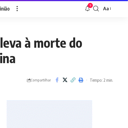
9
inião
Aa
Font
Resizer
 leva à morte do
ina
Tempo: 2 min.
Compartilhar