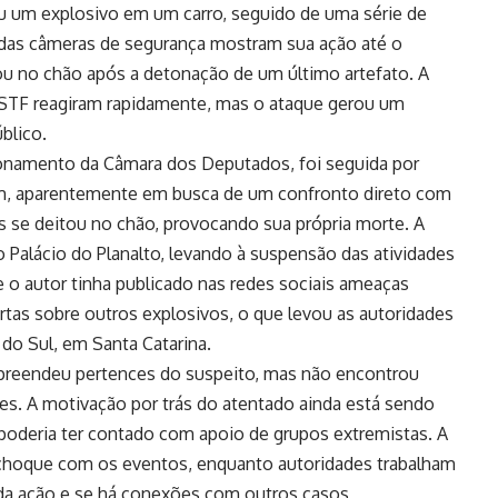
u um explosivo em um carro, seguido de uma série de
das câmeras de segurança mostram sua ação até o
u no chão após a detonação de um último artefato. A
do STF reagiram rapidamente, mas o ataque gerou um
blico.
cionamento da Câmara dos Deputados, foi seguida por
m, aparentemente em busca de um confronto direto com
s se deitou no chão, provocando sua própria morte. A
 Palácio do Planalto, levando à suspensão das atividades
e o autor tinha publicado nas redes sociais ameaças
ertas sobre outros explosivos, o que levou as autoridades
 do Sul, em Santa Catarina.
l apreendeu pertences do suspeito, mas não encontrou
es. A motivação por trás do atentado ainda está sendo
 poderia ter contado com apoio de grupos extremistas. A
choque com os eventos, enquanto autoridades trabalham
da ação e se há conexões com outros casos