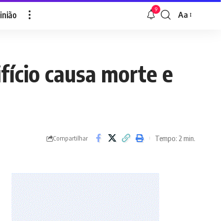
9
inião
Aa
Font
Resizer
ifício causa morte e
Tempo: 2 min.
Compartilhar