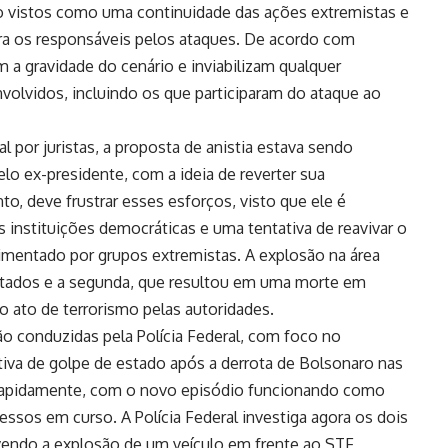
 são vistos como uma continuidade das ações extremistas e
ra os responsáveis pelos ataques. De acordo com
a gravidade do cenário e inviabilizam qualquer
volvidos, incluindo os que participaram do ataque ao
l por juristas, a proposta de anistia estava sendo
elo ex-presidente, com a ideia de reverter sua
to, deve frustrar esses esforços, visto que ele é
instituições democráticas e uma tentativa de reavivar o
mentado por grupos extremistas. A explosão na área
tados e a segunda, que resultou em uma morte em
o ato de terrorismo pelas autoridades.
o conduzidas pela Polícia Federal, com foco no
ativa de golpe de estado após a derrota de Bolsonaro nas
rapidamente, com o novo episódio funcionando como
essos em curso. A Polícia Federal investiga agora os dois
endo a explosão de um veículo em frente ao STF,