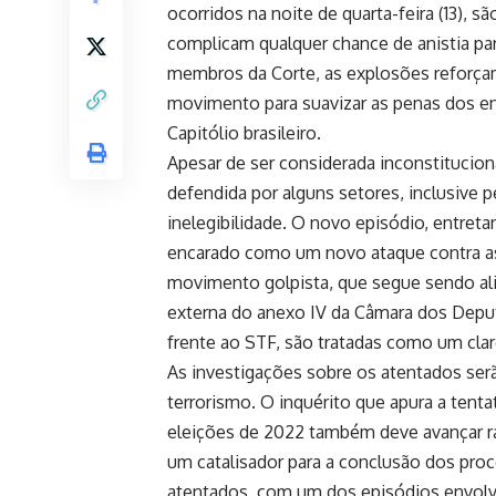
ocorridos na noite de quarta-feira (13),
complicam qualquer chance de anistia pa
membros da Corte, as explosões reforçam 
movimento para suavizar as penas dos en
Capitólio brasileiro.
Apesar de ser considerada inconstituciona
defendida por alguns setores, inclusive p
inelegibilidade. O novo episódio, entretan
encarado como um novo ataque contra as 
movimento golpista, que segue sendo ali
externa do anexo IV da Câmara dos Depu
frente ao STF, são tratadas como um clar
As investigações sobre os atentados serã
terrorismo. O inquérito que apura a tent
eleições de 2022 também deve avançar 
um catalisador para a conclusão dos proc
atentados, com um dos episódios envolv