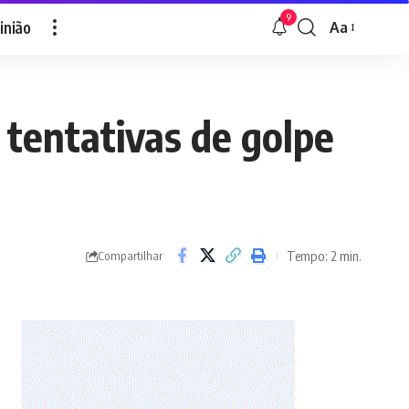
9
inião
Aa
Font
Resizer
 tentativas de golpe
Tempo: 2 min.
Compartilhar