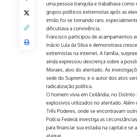
uma pessoa tranquila e trabalhava como 
grupos políticos extremistas após as ele
irmão foi se tornando raro, especialmente
dificultava a convivência.
Francisco participou de acampamentos em
Inácio Lula da Silva e demonstrava cresc
extremistas na internet. A família, surpre
ainda expressou descrença sobre a possí
Moraes, alvo do atentado. As investigaç
sede do Supremo, e o autor dos atos ser
radicalização política.
O homem vivia em Ceilândia, no Distrito
explosivos utilizados no atentado. Além d
Três Poderes, onde se encontravam outro
Polícia Federal investiga as circunstânci
para financiar sua estadia na capital e s
ataque.