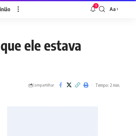
9
inião
Aa
Font
Resizer
que ele estava
Tempo: 2 min.
Compartilhar