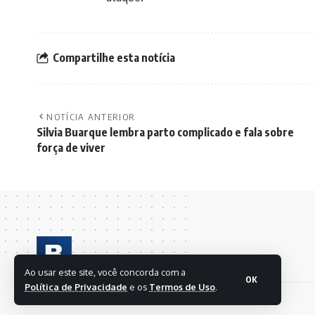
Compartilhe esta notícia
NOTÍCIA ANTERIOR
Silvia Buarque lembra parto complicado e fala sobre
força de viver
Ao usar este site, você concorda com a
OK
Política de Privacidade
e os
Termos de Uso
.
© 2024 BRASIL EM FOLHAS S/A