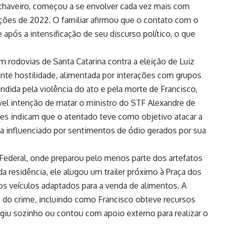
chaveiro, começou a se envolver cada vez mais com
ições de 2022. O familiar afirmou que o contato com o
 após a intensificação de seu discurso político, o que
 rodovias de Santa Catarina contra a eleição de Luiz
ente hostilidade, alimentada por interações com grupos
endida pela violência do ato e pela morte de Francisco,
vel intenção de matar o ministro do STF Alexandre de
ões indicam que o atentado teve como objetivo atacar a
ia influenciado por sentimentos de ódio gerados por sua
 Federal, onde preparou pelo menos parte dos artefatos
a residência, ele alugou um trailer próximo à Praça dos
s veículos adaptados para a venda de alimentos. A
as do crime, incluindo como Francisco obteve recursos
e agiu sozinho ou contou com apoio externo para realizar o