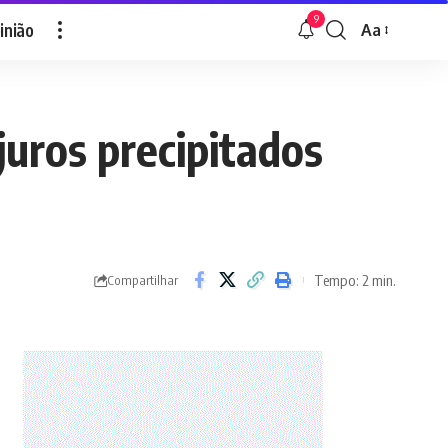
9
inião
Aa
Font
Resizer
juros precipitados
Tempo: 2 min.
Compartilhar