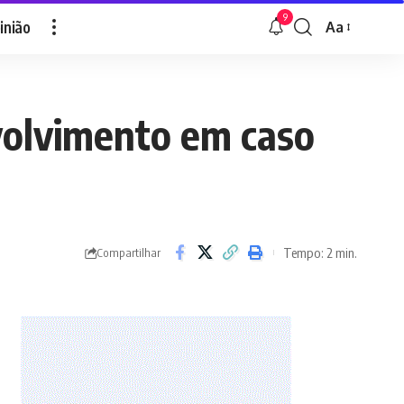
9
inião
Aa
Font
Resizer
volvimento em caso
Tempo: 2 min.
Compartilhar