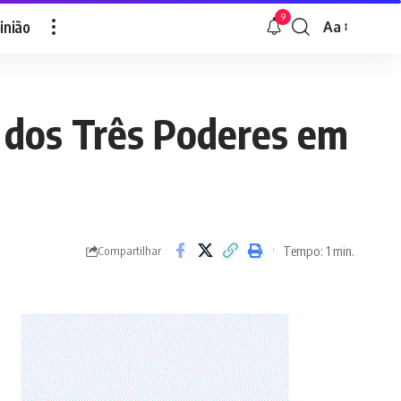
9
inião
Aa
Font
Resizer
a dos Três Poderes em
Tempo: 1 min.
Compartilhar