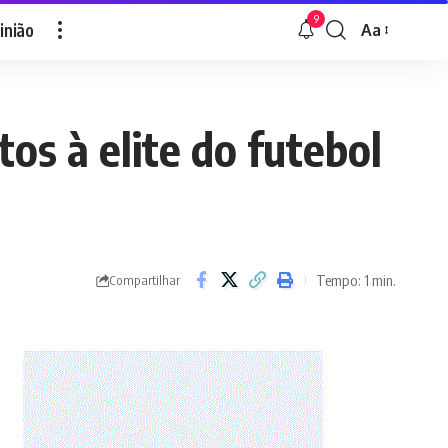
9
inião
Aa
Font
Resizer
os à elite do futebol
Tempo: 1 min.
Compartilhar