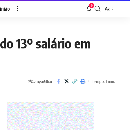
9
inião
Aa
Font
Resizer
o 13º salário em
Tempo: 1 min.
Compartilhar