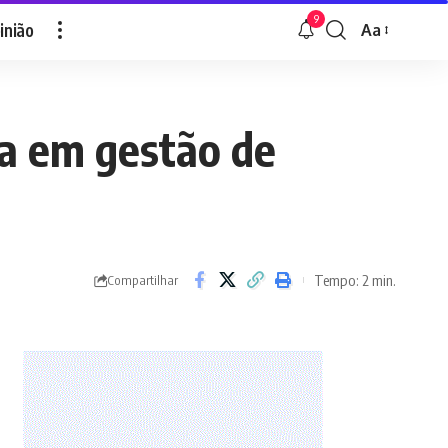
9
inião
Aa
Font
Resizer
a em gestão de
Tempo: 2 min.
Compartilhar