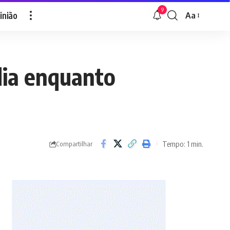
9
inião
Aa
Font
Resizer
dia enquanto
Tempo: 1 min.
Compartilhar