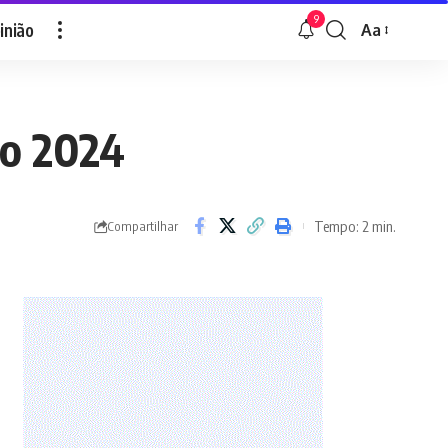
9
inião
Aa
Font
Resizer
no 2024
Tempo: 2 min.
Compartilhar