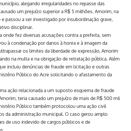
 município, alegando irregularidades no repasse das
 causado um prejuízo superior a R$ 5 milhões. Amorim, na
e passou a ser investigado por insubordinação grave,
ivo disciplinar.
 onde fez diversas acusações contra a prefeita, sem
evou à condenação por danos à honra e à imagem da
ltrapassar os limites da liberdade de expressão, Amorim
ando na multa e na obrigação de retratação pública. Além
que incluiu denúncias de fraude em licitação e outras
nistério Público do Acre solicitando o afastamento da
uma ação relacionada a um suposto esquema de fraude
 Amorim, teria causado um prejuízo de mais de R$ 500 mil
nistério Público também protocolou uma ação civil
s da administração municipal. O caso gerou amplo
es de uso indevido de cargos públicos e de
as.