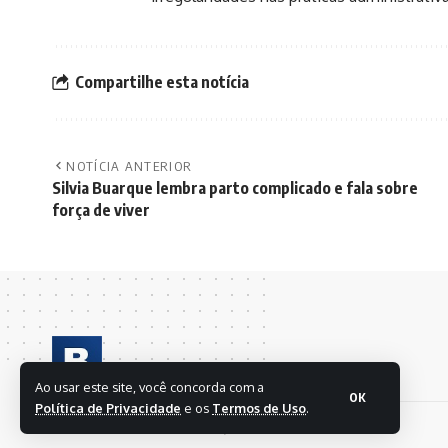
Compartilhe esta notícia
NOTÍCIA ANTERIOR
Silvia Buarque lembra parto complicado e fala sobre
força de viver
Ao usar este site, você concorda com a
OK
Política de Privacidade
e os
Termos de Uso
.
© 2024 BRASIL EM FOLHAS S/A