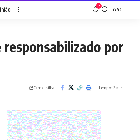
9
inião
Aa
Font
Resizer
 responsabilizado por
Tempo: 2 min.
Compartilhar