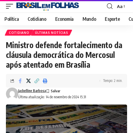
Aa
Font
Resizer
Política
Cotidiano
Economia
Mundo
Esporte
Cu
COTIDIANO
ÚLTIMAS NOTÍCIAS
Ministro defende fortalecimento da
cláusula democrática do Mercosul
após atentado em Brasília
Tempo: 2 min.
Jackelline Barbosa
Última atualização: 14 de novembro de 2024 15:31