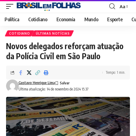
Aa
Font
Resizer
Política
Cotidiano
Economia
Mundo
Esporte
Cu
COTIDIANO
ÚLTIMAS NOTÍCIAS
Novos delegados reforçam atuação
da Polícia Civil em São Paulo
Tempo: 1 min.
Gustavo Henrique Lima
Última atualização: 14 de novembro de 2024 15:37