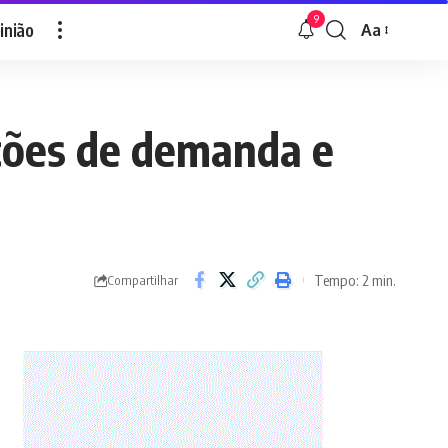
9
inião
Aa
Font
Resizer
eções de demanda e
Tempo: 2 min.
Compartilhar