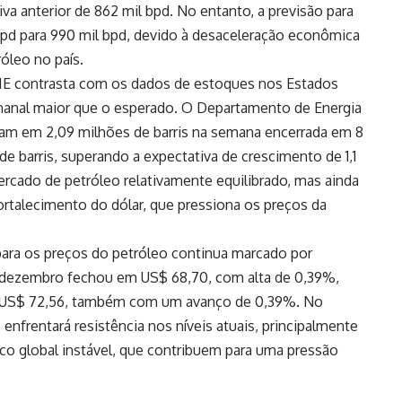
tiva anterior de 862 mil bpd. No entanto, a previsão para
 bpd para 990 mil bpd, devido à desaceleração econômica
óleo no país.
IE contrasta com os dados de estoques nos Estados
anal maior que o esperado. O Departamento de Energia
am em 2,09 milhões de barris na semana encerrada em 8
e barris, superando a expectativa de crescimento de 1,1
rcado de petróleo relativamente equilibrado, mas ainda
rtalecimento do dólar, que pressiona os preços da
o para os preços do petróleo continua marcado por
ra dezembro fechou em US$ 68,70, com alta de 0,39%,
ra US$ 72,56, também com um avanço de 0,39%. No
 enfrentará resistência nos níveis atuais, principalmente
o global instável, que contribuem para uma pressão