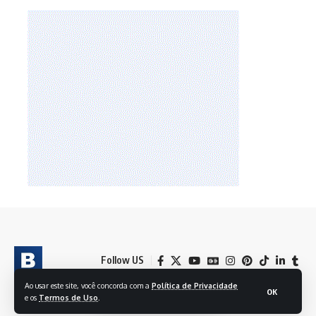
Follow US
Ao usar este site, você concorda com a
Política de Privacidade
OK
e os
Termos de Uso
.
© 2024 BRASIL EM FOLHAS S/A