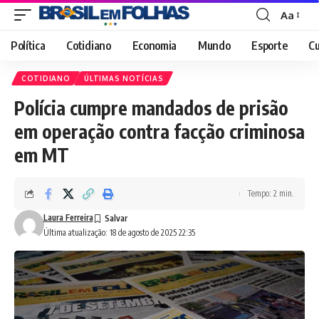
Aa
Font
Resizer
Política
Cotidiano
Economia
Mundo
Esporte
Cu
COTIDIANO
ÚLTIMAS NOTÍCIAS
Polícia cumpre mandados de prisão
em operação contra facção criminosa
em MT
Tempo: 2 min.
Laura Ferreira
Última atualização: 18 de agosto de 2025 22:35